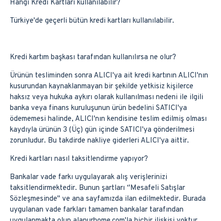
Hangi Kredi Kartları kullanılabilir?
Türkiye'de geçerli bütün kredi kartları kullanılabilir.
Kredi kartım başkası tarafından kullanılırsa ne olur?
Ürünün tesliminden sonra ALICI'ya ait kredi kartının ALICI'nın
kusurundan kaynaklanmayan bir şekilde yetkisiz kişilerce
haksız veya hukuka aykırı olarak kullanılması nedeni ile ilgili
banka veya finans kuruluşunun ürün bedelini SATICI'ya
ödememesi halinde, ALICI'nın kendisine teslim edilmiş olması
kaydıyla ürünün 3 (Üç) gün içinde SATICI'ya gönderilmesi
zorunludur. Bu takdirde nakliye giderleri ALICI'ya aittir.
Kredi kartları nasıl taksitlendirme yapıyor?
Bankalar vade farkı uygulayarak alış verişlerinizi
taksitlendirmektedir. Bunun şartları ‘'Mesafeli Satışlar
Sözleşmesinde'' ve ana sayfamızda ilan edilmektedir. Burada
uygulanan vade farkları tamamen bankalar tarafından
uygulanmakta olup alanurhome.com'la hiçbir ilişkisi yoktur.