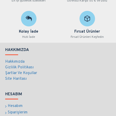
En iyi güvenlik özellikleri
Ücretsiz Kargo 50 ₺ ve üstü
Kolay İade
Fırsat Ürünler
Hızlı İade
Fırsat Ürünleri Keşfedin
HAKKIMIZDA
Hakkımızda
Gizlilik Politikası
Şartlar Ve Koşullar
Site Haritası
HESABIM
Hesabım
Siparişlerim